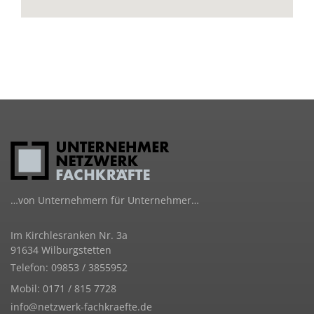
…von Unternehmern für Unternehmer…
Im Kirchlesranken Nr. 3a
91634 Wilburgstetten
Telefon: 09853 / 3855952
Mobil: 0171 / 815 7728
info@netzwerk-fachkraefte.de