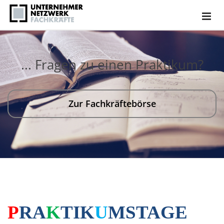
... Fragen zu einen Praktikum?
Zur Fachkräftebörse
P
RA
K
TIK
U
MSTAGE