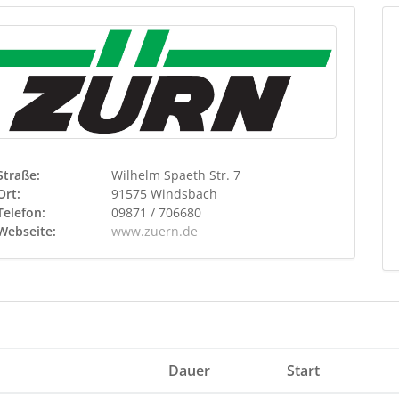
Straße:
Wilhelm Spaeth Str. 7
Ort:
91575 Windsbach
Telefon:
09871 / 706680
Webseite:
www.zuern.de
Dauer
Start