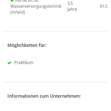
Fachkraft für
3,5
Wasserversorgungstechnik
01.09
Jahre
(m/w/d)
Möglichkeiten für:
Praktikum
Informationen zum Unternehmen: