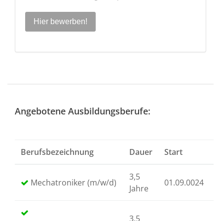
Hier bewerben!
Angebotene Ausbildungsberufe:
Berufsbezeichnung
Dauer
Start
S
3,5
Mechatroniker (m/w/d)
01.09.0024
0
Jahre
3,5