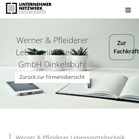
Werner & Pfleiderer
Zur
Lebensmitteltechnik
Fachkräf
GmbH Dinkelsbühl
Zurück zur Firmenübersicht
Werner & Pfleiderer Lebensmitteltechnik