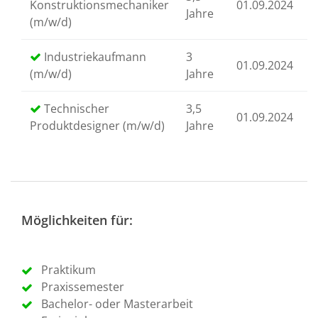
Konstruktionsmechaniker
01.09.2024
0
Jahre
(m/w/d)
Industriekaufmann
3
01.09.2024
0
(m/w/d)
Jahre
Technischer
3,5
01.09.2024
0
Produktdesigner (m/w/d)
Jahre
Möglichkeiten für:
Praktikum
Praxissemester
Bachelor- oder Masterarbeit