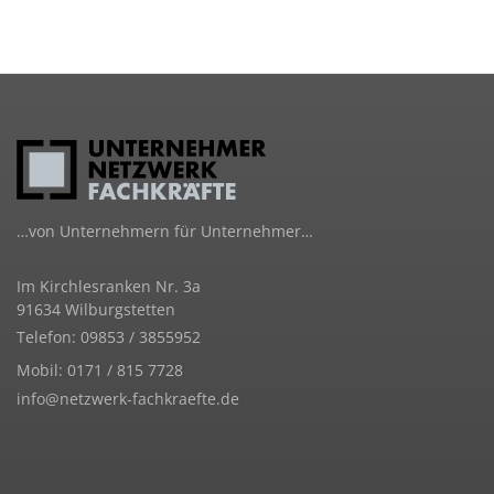
…von Unternehmern für Unternehmer…
Im Kirchlesranken Nr. 3a
91634 Wilburgstetten
Telefon: 09853 / 3855952
Mobil: 0171 / 815 7728
info@netzwerk-fachkraefte.de