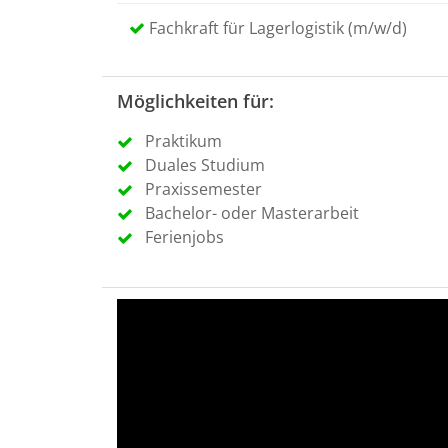
Fachkraft für Lagerlogistik (m/w/d)
Möglichkeiten für:
Praktikum
Duales Studium
Praxissemester
Bachelor- oder Masterarbeit
Ferienjobs