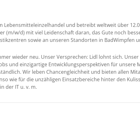
 Lebensmitteleinzelhandel und betreibt weltweit über 12.000
r (m/w/d) mit viel Leidenschaft daran, das Gute noch besser
istikzentren sowie an unseren Standorten in BadWimpfen 
mer wieder neu. Unser Versprechen: Lidl lohnt sich. Unser 
obs und einzigartige Entwicklungsperspektiven für unsere M
ändlich. Wir leben Chancengleichheit und bieten allen Mitar
benso wie für die unzähligen Einsatzbereiche hinter den Kulisse
n der IT u. v. m.