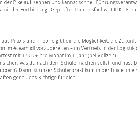
 von der Pike auf Kennen und kannst schnell Führungsvera
ik mit der Fortbildung „Geprüfter Handelsfachwirt IHK“. Freu
x aus Praxis und Theorie gibt dir die Möglichkeit, die Zukun
on im #teamlidl vorzubereiten – im Vertrieb, in der Logisti
test mit 1.500 € pro Monat im 1. Jahr (bei Vollzeit).
nsicher, was du nach dem Schule machen sollst, und hast Lu
ern? Dann ist unser Schülerpraktikum in der Filiale, in ei
ften genau das Richtige für dich!