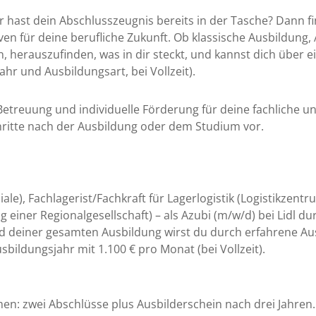
hast dein Abschlusszeugnis bereits in der Tasche? Dann fin
ven für deine berufliche Zukunft. Ob klassische Ausbildun
herauszufinden, was in dir steckt, und kannst dich über e
hr und Ausbildungsart, bei Vollzeit).
etreuung und individuelle Förderung für deine fachliche u
hritte nach der Ausbildung oder dem Studium vor.
le), Fachlagerist/Fachkraft für Lagerlogistik (Logistikzentr
er Regionalgesellschaft) – als Azubi (m/w/d) bei Lidl durc
 deiner gesamten Ausbildung wirst du durch erfahrene Aus
bildungsjahr mit 1.100 € pro Monat (bei Vollzeit).
n: zwei Abschlüsse plus Ausbilderschein nach drei Jahren