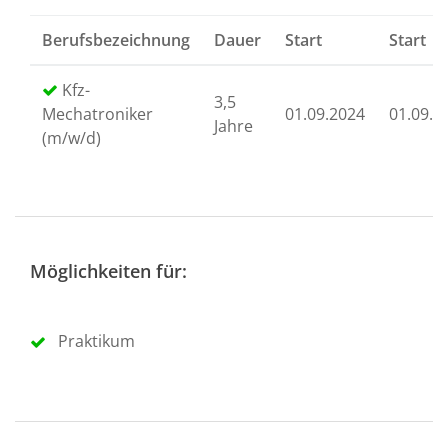
Berufsbezeichnung
Dauer
Start
Start
Kfz-
3,5
Mechatroniker
01.09.2024
01.09.2
Jahre
(m/w/d)
Möglichkeiten für:
Praktikum