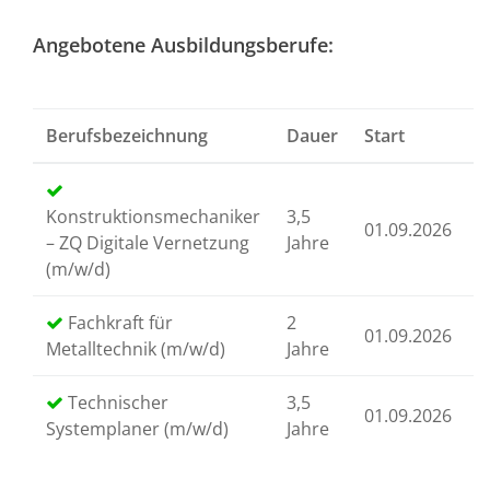
Angebotene Ausbildungsberufe:
Berufsbezeichnung
Dauer
Start
S
Konstruktionsmechaniker
3,5
01.09.2026
0
– ZQ Digitale Vernetzung
Jahre
(m/w/d)
Fachkraft für
2
01.09.2026
0
Metalltechnik (m/w/d)
Jahre
Technischer
3,5
01.09.2026
0
Systemplaner (m/w/d)
Jahre