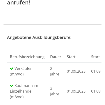
anrufen!
Angebotene Ausbildungsberufe:
Berufsbezeichnung
Dauer
Start
Start
Verkäufer
2
01.09.2025
01.09.2
(m/w/d)
Jahre
Kaufmann im
3
Einzelhandel
01.09.2025
01.09.2
Jahre
(m/w/d)