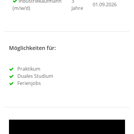
Industriekaufmann
3
01.09.2026
(m/w/d)
Jahre
Möglichkeiten für:
Praktikum
Duales Studium
Ferienjobs