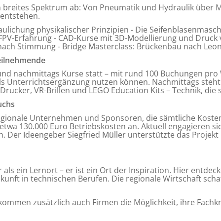
breites Spektrum ab: Von Pneumatik und Hydraulik über Me
 entstehen.
ulichung physikalischer Prinzipien - Die Seifenblasenmasch
FPV-Erfahrung - CAD-Kurse mit 3D-Modellierung und Druck v
 nach Stimmung - Bridge Masterclass: Brückenbau nach Leon
teilnehmende
nd nachmittags Kurse statt – mit rund 100 Buchungen pro W
als Unterrichtsergänzung nutzen können. Nachmittags steht
ucker, VR-Brillen und LEGO Education Kits – Technik, die s
uchs
regionale Unternehmen und Sponsoren, die sämtliche Kost
en etwa 130.000 Euro Betriebskosten an. Aktuell engagieren
n. Der Ideengeber Siegfried Müller unterstützte das Projek
ls ein Lernort – er ist ein Ort der Inspiration. Hier entde
ukunft in technischen Berufen. Die regionale Wirtschaft scha
ommen zusätzlich auch Firmen die Möglichkeit, ihre Fachkr