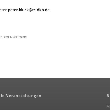
nter
peter.kluck@tc-dkb.de
 Peter Kluck (rechts)
lle Veranstaltungen
B
Me